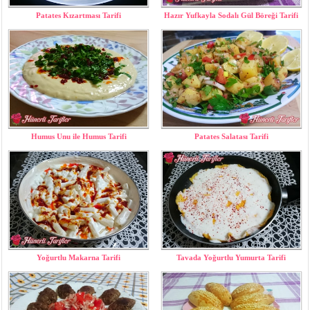
Patates Kızartması Tarifi
Hazır Yufkayla Sodalı Gül Böreği Tarifi
Humus Unu ile Humus Tarifi
Patates Salatası Tarifi
Yoğurtlu Makarna Tarifi
Tavada Yoğurtlu Yumurta Tarifi