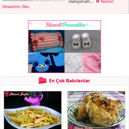
inanıyorum...
Yazının
Devamını Oku
En Çok Bakılanlar