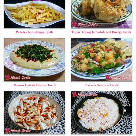
Patates Kızartması Tarifi
Hazır Yufkayla Sodalı Gül Böreği Tarifi
Humus Unu ile Humus Tarifi
Patates Salatası Tarifi