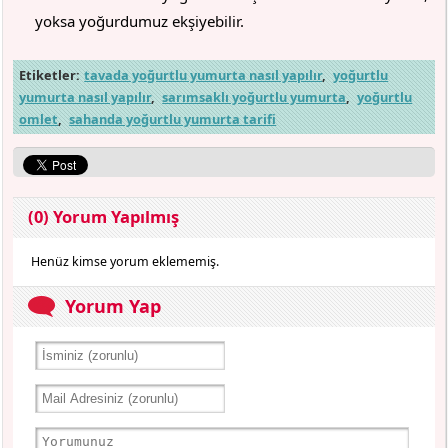
yoksa yoğurdumuz ekşiyebilir.
Etiketler:
tavada yoğurtlu yumurta nasıl yapılır
,
yoğurtlu
yumurta nasıl yapılır
,
sarımsaklı yoğurtlu yumurta
,
yoğurtlu
omlet
,
sahanda yoğurtlu yumurta tarifi
(0) Yorum Yapılmış
Henüz kimse yorum eklememiş.
Yorum Yap