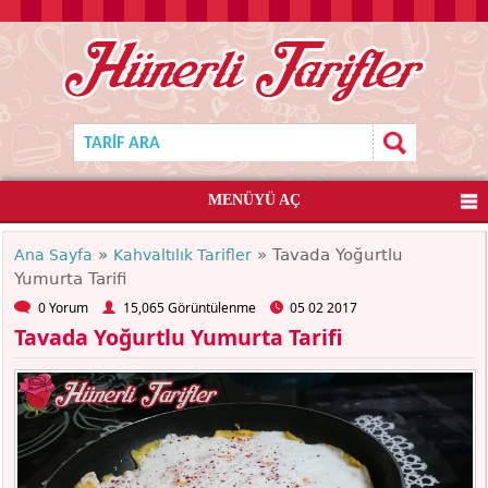
MENÜYÜ AÇ
»
» Tavada Yoğurtlu
Ana Sayfa
Kahvaltılık Tarifler
Yumurta Tarifi
0 Yorum
15,065 Görüntülenme
05 02 2017
Tavada Yoğurtlu Yumurta Tarifi