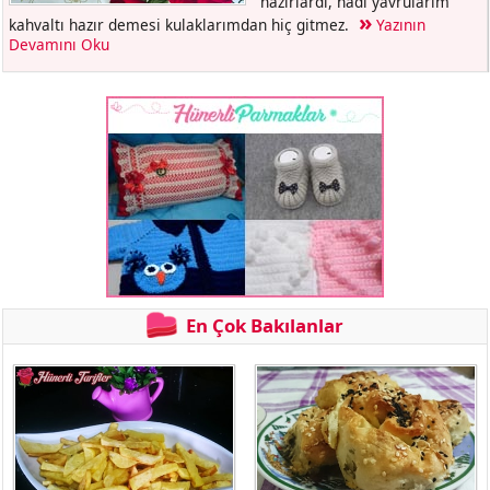
hazırlardı, hadi yavrularım
kahvaltı hazır demesi kulaklarımdan hiç gitmez.
Yazının
Devamını Oku
En Çok Bakılanlar