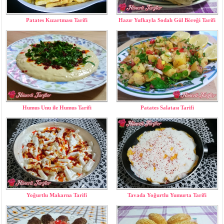
Patates Kızartması Tarifi
Hazır Yufkayla Sodalı Gül Böreği Tarifi
Humus Unu ile Humus Tarifi
Patates Salatası Tarifi
Yoğurtlu Makarna Tarifi
Tavada Yoğurtlu Yumurta Tarifi