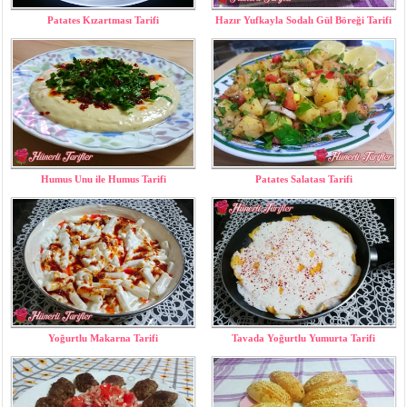
Patates Kızartması Tarifi
Hazır Yufkayla Sodalı Gül Böreği Tarifi
Humus Unu ile Humus Tarifi
Patates Salatası Tarifi
Yoğurtlu Makarna Tarifi
Tavada Yoğurtlu Yumurta Tarifi