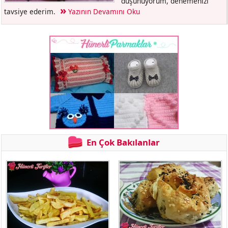
düşünüyorum, denemenizi
tavsiye ederim.
Yazının Devamını Oku
En Çok Bakılanlar