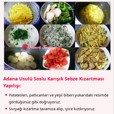
Adana Usulü Soslu Karışık Sebze Kızartması
Yapılışı:
Patatesleri, patlıcanları ve yeşil biberi yukarıdaki resimde
gördüğünüz gibi doğruyoruz.
Sıvıyağı kızartma tavamıza alıp, iyice kızdırıyoruz.