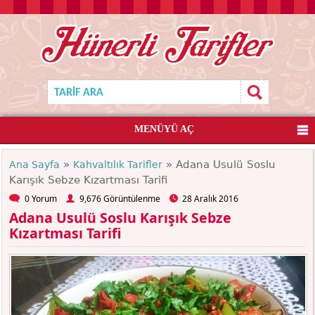
MENÜYÜ AÇ
»
» Adana Usulü Soslu
Ana Sayfa
Kahvaltılık Tarifler
Karışık Sebze Kızartması Tarifi
0 Yorum
9,676 Görüntülenme
28 Aralık 2016
Adana Usulü Soslu Karışık Sebze
Kızartması Tarifi