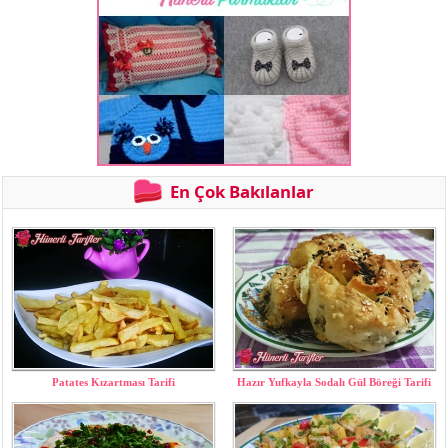
En Çok Bakılanlar
Patates Kızartması Tarifi
Hazır Yufkayla Sodalı Gül Böreği Tarifi