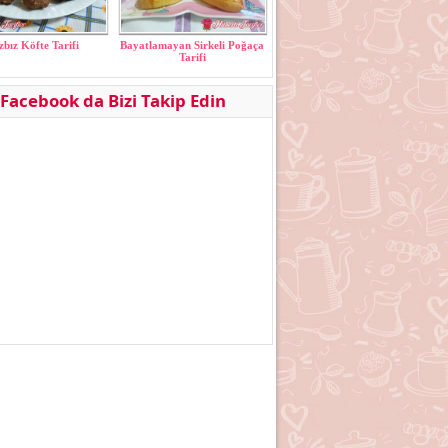
zbız Köfte Tarifi
Bayatlamayan Sirkeli Poğaça
Tarifi
Facebook da Bizi Takip Edin