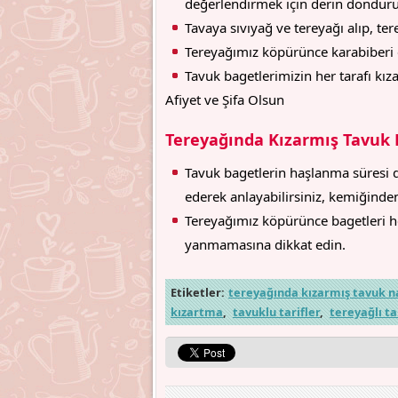
değerlendirmek için derin donduruc
Tavaya sıvıyağ ve tereyağı alıp, ter
Tereyağımız köpürünce karabiberi e
Tavuk bagetlerimizin her tarafı kız
Afiyet ve Şifa Olsun
Tereyağında Kızarmış Tavuk 
Tavuk bagetlerin haşlanma süresi de
ederek anlayabilirsiniz, kemiğinden
Tereyağımız köpürünce bagetleri h
yanmamasına dikkat edin.
Etiketler:
tereyağında kızarmış tavuk nas
kızartma
,
tavuklu tarifler
,
tereyağlı ta