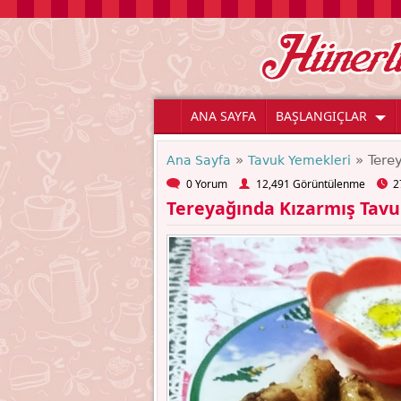
ANA SAYFA
BAŞLANGIÇLAR
»
» Terey
Ana Sayfa
Tavuk Yemekleri
0 Yorum
12,491 Görüntülenme
2
Tereyağında Kızarmış Tavuk