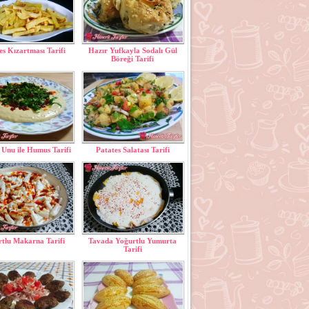
es Kızartması Tarifi
Hazır Yufkayla Sodalı Gül
Böreği Tarifi
Unu ile Humus Tarifi
Patates Salatası Tarifi
tlu Makarna Tarifi
Tavada Yoğurtlu Yumurta
Tarifi