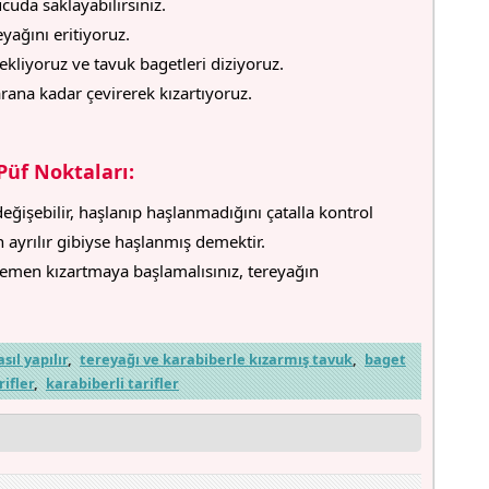
uda saklayabilirsiniz.
eyağını eritiyoruz.
kliyoruz ve tavuk bagetleri diziyoruz.
arana kadar çevirerek kızartıyoruz.
Püf Noktaları:
ğişebilir, haşlanıp haşlanmadığını çatalla kontrol
 ayrılır gibiyse haşlanmış demektir.
emen kızartmaya başlamalısınız, tereyağın
ıl yapılır
,
tereyağı ve karabiberle kızarmış tavuk
,
baget
rifler
,
karabiberli tarifler