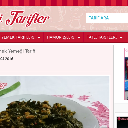
YEMEK TARİFLERİ
HAMUR İŞLERİ
TATLI TARİFLERİ
ak Yemeği Tarifi
 04 2016