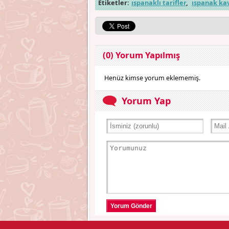
Etiketler:
ıspanaklı tarifler
,
ıspanak ka
(0) Yorum Yapılmış
Henüz kimse yorum eklememiş.
Yorum Yap
Yorum Gönder