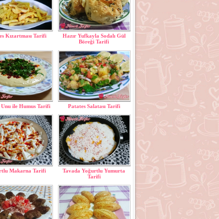
es Kızartması Tarifi
Hazır Yufkayla Sodalı Gül
Böreği Tarifi
Unu ile Humus Tarifi
Patates Salatası Tarifi
tlu Makarna Tarifi
Tavada Yoğurtlu Yumurta
Tarifi