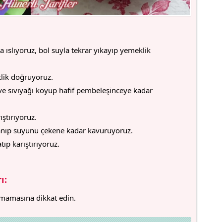
a ıslıyoruz, bol suyla tekrar yıkayıp yemeklik
lik doğruyoruz.
ve sıvıyağı koyup hafif pembeleşinceye kadar
ıştırıyoruz.
lanıp suyunu çekene kadar kavuruyoruz.
ıp karıştırıyoruz.
ı:
lmamasına dikkat edin.