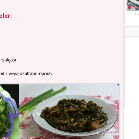
ler:
Cı
 salçası
ilir veya azaltabilirsiniz)