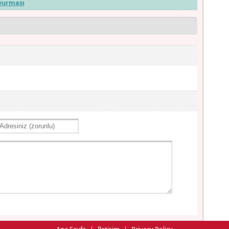
vurması
Ana Sayfa
|
İletişim
|
Privacy Policy