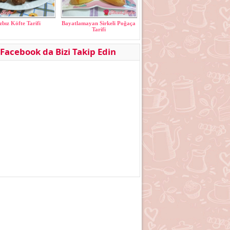
zbız Köfte Tarifi
Bayatlamayan Sirkeli Poğaça
Tarifi
Facebook da Bizi Takip Edin